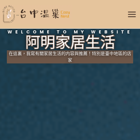
跳
Mai
至
Me
主
要
WELCOME TO MY WEBSITE
內
阿明家居生活
容
在這裏，我寫有關家居生活的内容與推薦！特別是臺中地區的店
家