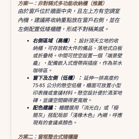
方案一：非對稱式多功能收納櫃（推薦）
由於窗戶位於牆面中央，且左上方有空調室
內機，建議將收納重點放在窗戶右側，並在
左側配置低矮櫃體，形成不對稱美感。
右側區域（高櫃）：
設計頂天立地的收
納櫃，可存放較大件的備品、落地式白板
或折疊椅。中間可挖空設置一個「端景壁
龕」，配備嵌入式燈帶與插座，作為茶水
咖啡區。
窗下及左側（低櫃）：
延伸一排高度約
75-85 公分的懸空低櫃，櫃面可放置小型
印表機或會議材料。懸空設計便於清潔地
磚，並讓空間顯得更寬敞。
配色建議：
櫃體選用「消光白」或「極
簡灰」搭配局部「淺橡木色」內襯，呼應
現有的會議桌顏色。
方案二：窗框整合式矮櫃牆