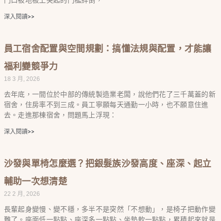
深入閱讀>>
員工宿舍配置與空間規劃：搞懂法規與配置，才能讓
福利變競爭力
18 3 月, 2026
去年底，一間位於中部的傳統製造業老闆，說他們花了三千萬蓋的新
宿舍，住房率不到三成。員工寧願每天通勤一小時，也不願意住進
去。走進那棟宿舍，問題馬上浮現：
深入閱讀>>
沙發與單椅怎麼選？把銀髮族沙發高度、座深、起立
輔助一次想清楚
22 2 月, 2026
長輩起身變慢、變不穩，多半不是突然「不想動」，是椅子把動作變
難了。座面低一點點、座深多一點點、坐墊軟一點點，累積起來就是