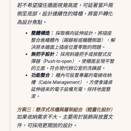
若不希望擋住牆面視覺高度，可延著窗戶兩
側至底部，設計連續性的矮櫃，將窗戶轉化
為設計焦點。
整體構造：
採取橫向延伸設計，將插座
整合進櫃體內（踢腳板或櫃體側面），解
決原本牆面上插座位置零散的問題。
無把手設計：
採用斜邊把手或按壓式反
彈器（Push-to-open），使櫃面呈現平整
的立面，符合現代辦公室的洗鍊感。
功能整合：
櫃內可設置專屬的電線收納
槽（Cable Management），方便會議桌
延伸過來的電子設備充電，保持地面整
潔。
方案三：懸浮式吊櫃與層架組合（輕量化設計）
如果收納需求不大，主要用於裝飾與放置文
件，可採用更開放的設計。