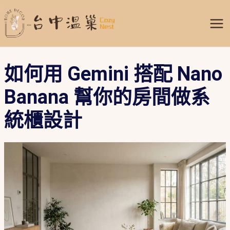
跳
Mai
至
Me
主
要
內
如何用 Gemini 搭配 Nano
容
Banana 幫你的房間做系
統櫃設計