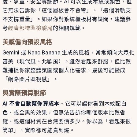
度、承重、安全等細節。AI 可以生成木紋或顏色，但
它無法告訴你「這個層板會不會彎」、「這個滑軌支
不支撐重量」。如果你對系統櫃板材有疑問，建議參
考
經濟部標準檢驗局
的相關規範。
美感偏向預設風格
Gemini 或 Nano Banana 生成的風格，常常傾向大眾化
審美（現代風、北歐風）。雖然看起來舒服，但比較
難捕捉你家整體氛圍或個人化需求，最後可能變成
「網路圖片既視感」。
與實際預算脫節
AI 不會自動幫你算成本
。它可以讓你看到木紋配白
色、或全黑的效果，但無法告訴你哪個版本比較省
錢、或這個材質在台灣要價多少。你以為「看起來很
簡單」，實際卻可能貴到爆。