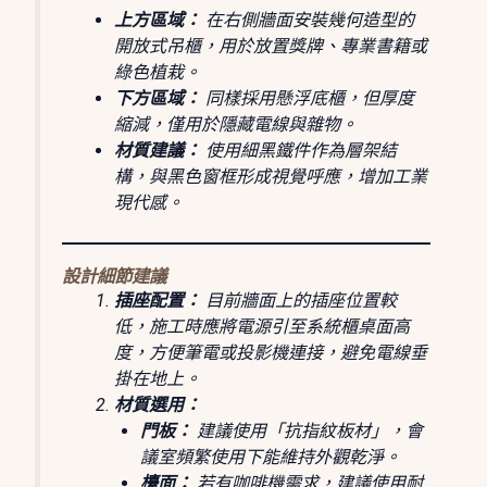
上方區域：
在右側牆面安裝幾何造型的
開放式吊櫃，用於放置獎牌、專業書籍或
綠色植栽。
下方區域：
同樣採用懸浮底櫃，但厚度
縮減，僅用於隱藏電線與雜物。
材質建議：
使用細黑鐵件作為層架結
構，與黑色窗框形成視覺呼應，增加工業
現代感。
設計細節建議
插座配置：
目前牆面上的插座位置較
低，施工時應將電源引至系統櫃桌面高
度，方便筆電或投影機連接，避免電線垂
掛在地上。
材質選用：
門板：
建議使用「抗指紋板材」，會
議室頻繁使用下能維持外觀乾淨。
檯面：
若有咖啡機需求，建議使用耐