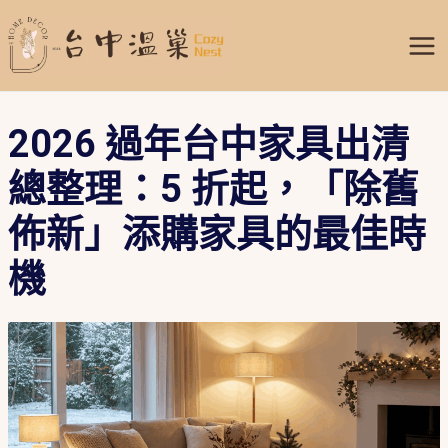
跳
Mai
至
Me
主
要
內
2026 過年台中家具出清
容
總整理：5 折起，「除舊
佈新」添購家具的最佳時
機