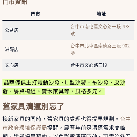
門市資訊
門市
地址
台中市南屯區文心路一段 473
公益店
號
台中市北屯區崇德路三段 902
洲際店
號
文心店
台中市文心路三段
晶華傢俱主打電動沙發、L 型沙發、布沙發、皮沙
發、餐桌椅組、實木家具等，風格多元。
舊家具清運別忘了
換新家具的同時，舊家具的處理也得提早規劃。
台中
市政府環境保護局
提醒，農曆年前是清運需求高峰
期，建議提早預約，以免影響清運時效。可電洽各區