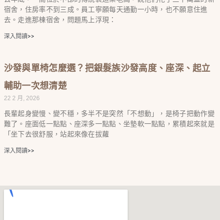
宿舍，住房率不到三成。員工寧願每天通勤一小時，也不願意住進
去。走進那棟宿舍，問題馬上浮現：
深入閱讀>>
沙發與單椅怎麼選？把銀髮族沙發高度、座深、起立
輔助一次想清楚
22 2 月, 2026
長輩起身變慢、變不穩，多半不是突然「不想動」，是椅子把動作變
難了。座面低一點點、座深多一點點、坐墊軟一點點，累積起來就是
「坐下去很舒服，站起來像在拔蘿
深入閱讀>>