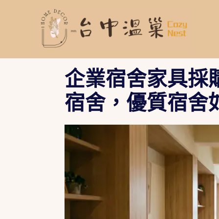
跳
至
主
要
內
容
企業宿舍家具採
宿舍，優質宿舍