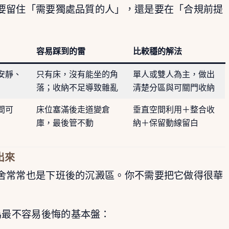
要留住「需要獨處品質的人」，還是要在「合規前提
容易踩到的雷
比較穩的解法
安靜、
只有床，沒有能坐的角
單人或雙人為主，做出
落；收納不足導致雜亂
清楚分區與可關門收納
間可
床位塞滿後走道變倉
垂直空間利用＋整合收
庫，最後管不動
納＋保留動線留白
出來
舍常常也是下班後的沉澱區。你不需要把它做得很華
最不容易後悔的基本盤：