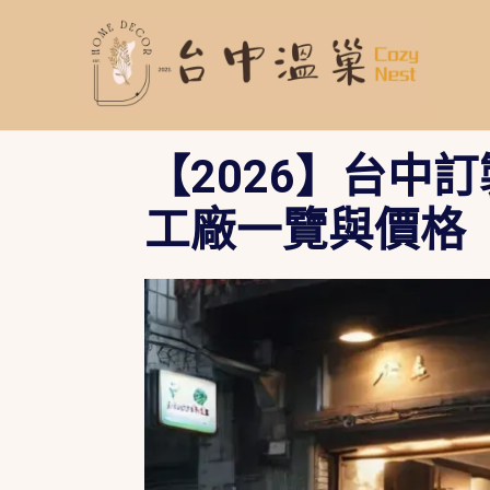
跳
至
主
要
內
容
【2026】台中
工廠一覽與價格