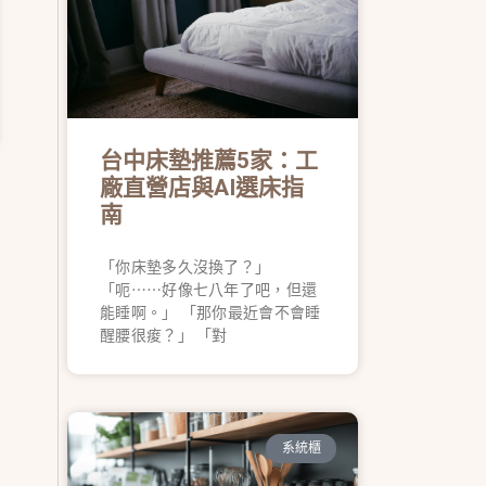
台中床墊推薦5家：工
廠直營店與AI選床指
南
「你床墊多久沒換了？」
「呃⋯⋯好像七八年了吧，但還
能睡啊。」 「那你最近會不會睡
醒腰很痠？」 「對
系統櫃