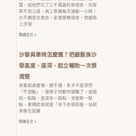
闆，說他們花了三千萬蓋的新宿舍，住房
率不到三成。員工寧願每天通勤一小時，
也不願意住進去。走進那棟宿舍，問題馬
上浮現：
閱讀全文 »
沙發與單椅怎麼選？把銀髮族沙
發高度、座深、起立輔助一次想
清楚
長輩起身變慢、變不穩，多半不是突然
「不想動」，是椅子把動作變難了。座面
低一點點、座深多一點點、坐墊軟一點
點，累積起來就是「坐下去很舒服，站起
來像在拔蘿
閱讀全文 »