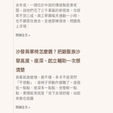
去年底，一間位於中部的傳統製造業老
闆，說他們花了三千萬蓋的新宿舍，住房
率不到三成。員工寧願每天通勤一小時，
也不願意住進去。走進那棟宿舍，問題馬
上浮現：
閱讀全文 »
沙發與單椅怎麼選？把銀髮族沙
發高度、座深、起立輔助一次想
清楚
長輩起身變慢、變不穩，多半不是突然
「不想動」，是椅子把動作變難了。座面
低一點點、座深多一點點、坐墊軟一點
點，累積起來就是「坐下去很舒服，站起
來像在拔蘿
閱讀全文 »