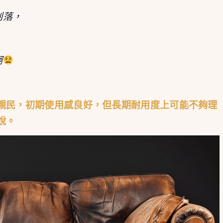
剝落，
啊
親民，初期使用感良好，但長期耐用度上可能不夠理
說。