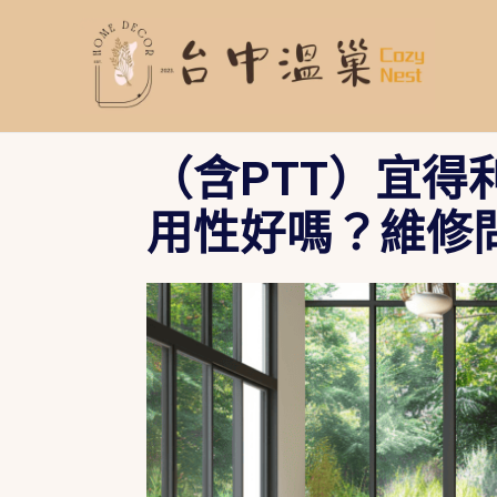
跳
至
主
要
內
容
（含PTT）宜
用性好嗎？維修