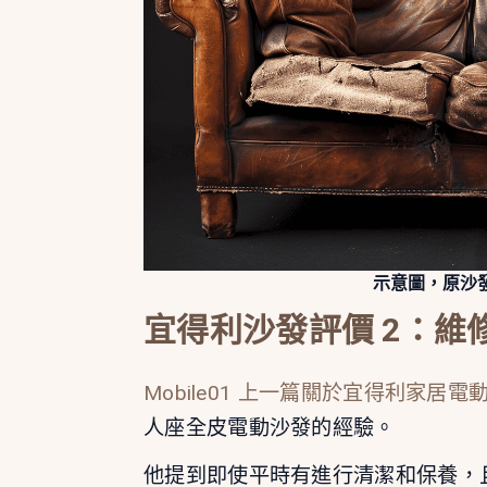
示意圖，原沙
宜得利沙發評價 2：
維
Mobile01 上一篇關於宜得利家居
人座全皮電動沙發的經驗。
他提到即使平時有進行清潔和保養，