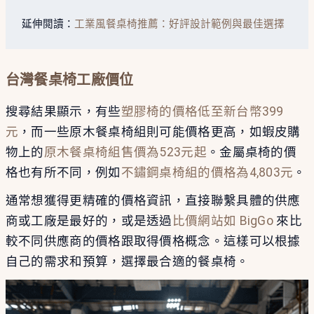
延伸閲讀：
工業風餐桌椅推薦：好評設計範例與最佳選擇
台灣餐桌椅工廠價位
搜尋結果顯示，有些
塑膠椅的價格低至新台幣399
元
，而一些原木餐桌椅組則可能價格更高，如蝦皮購
物上的
原木餐桌椅組售價為523元起
。金屬桌椅的價
格也有所不同，例如
不鏽鋼桌椅組的價格為4,803元
。
通常想獲得更精確的價格資訊，直接聯繫具體的供應
商或工廠是最好的，或是透過
比價網站如 BigGo
來比
較不同供應商的價格跟取得價格概念。這樣可以根據
自己的需求和預算，選擇最合適的餐桌椅。