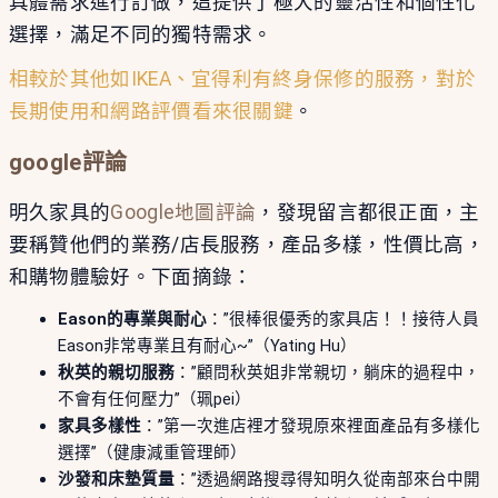
具體需求進行訂做，這提供了極大的靈活性和個性化
選擇，滿足不同的獨特需求。
相較於其他如IKEA、宜得利有終身保修的服務，對於
長期使用和網路評價看來很關鍵
。
google評論
明久家具的
Google地圖評論
，發現留言都很正面，主
要稱贊他們的業務/店長服務，產品多樣，性價比高，
和購物體驗好。下面摘錄：
Eason的專業與耐心
：”很棒很優秀的家具店！！接待人員
Eason非常專業且有耐心~”（Yating Hu）
秋英的親切服務
：”顧問秋英姐非常親切，躺床的過程中，
不會有任何壓力”（珮pei）
家具多樣性
：”第一次進店裡才發現原來裡面產品有多樣化
選擇”（健康減重管理師）
沙發和床墊質量
：”透過網路搜尋得知明久從南部來台中開