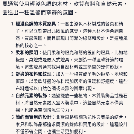
風通常使用輕淺色調的木材、軟質布料和自然元素，
營造出一種溫馨而寧靜的氛圍。
輕淺色調的木質家具：
一套由淺色木材製成的餐桌和椅
子，可以立刻帶出北歐風的感覺。這種木材不僅色調自
然，質感溫暖，而且展現出簡潔的線條和設計，是這種風
格的核心之一。
柔和的照明：
使用柔和的燈光和簡約設計的燈具，比如地
板燈、桌燈或是嵌入式燈具，來創造一種溫馨舒適的環
境。這些燈具通常採用自然材料或是簡單的幾何形狀。
舒適的布料和紋理：
加入一些棉質或羊毛的拋墊、地毯和
窗簾，以柔軟舒適的布料增加居室的溫暖和舒適度。這些
布料通常以自然色調或淡雅的圖案出現。
自然元素的裝飾：
通過擺放一些植物、木質裝飾品或是石
材，將自然元素融入室內裝潢中。這些自然元素不僅美
觀，也能為空間增添生命力。
簡約而實用的設計：
北歐風格強調功能性與美學的結合，
家具和裝飾品都追求簡潔的線條和實用的設計。這種設計
不僅節省空間，也讓生活更加便利。