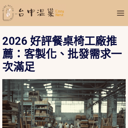
跳
Mai
至
Me
主
要
內
2026 好評餐桌椅工廠推
容
薦：客製化、批發需求一
次滿足