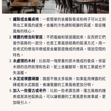
鐵製或金屬桌椅
：一套簡單的金屬製餐桌和椅子可以立刻
帶出工業風的感覺。金屬的冷色調和粗獷的質感，是這種
風格的核心。
裸露的燈泡和管道
：不把電線和管道藏起來，反而把它們
當作裝飾的一部分，也是工業風很經典的裝潢方式。用一
些老式的燈泡吊燈或是金屬管道做成的燈具，增加空間的
特色。
未處理的木材
：比如用一塊厚重的原木做成的餐桌，保留
木頭的自然紋理和色彩，配上金屬腳架，既有工業感也不
失溫暖。
水泥或裸露磚牆
：牆面不做太多裝飾，如果能用裸露的紅
磚或是水泥牆面，會讓餐廳的工業風格更加分明。
加入一些復古或老件
：比如一些老廣告牌、復古風格的鐘
表或是其他裝飾品，可以讓餐廳的工業風更有故事感，更
加吸引人。